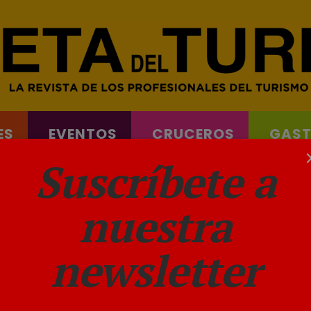
ES
EVENTOS
CRUCEROS
GAS
& FERRYS
Suscríbete a
nuestra
erife
newsletter
GACETADELTURISTA