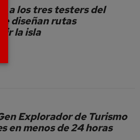
 a los tres testers del
e diseñan rutas
r la isla
Gen Explorador de Turismo
des en menos de 24 horas