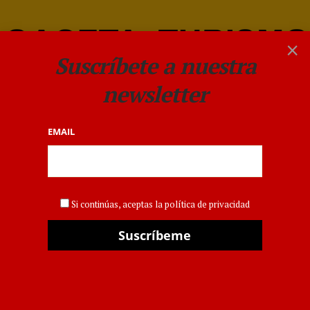
×
Suscríbete a nuestra
newsletter
EMAIL
OPERADORES
Soltour refuerza su
Si continúas, aceptas la política de privacidad
operativa de verano a
Turquía con vuelos directos
desde Madrid y Bilbao