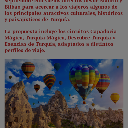
septiembre con vuelos directos desde Madrid y
Bilbao para acercar a los viajeros algunos de
los principales atractivos culturales, históricos
y paisajísticos de Turquía.
La propuesta incluye los circuitos Capadocia
Mágica, Turquía Mágica, Descubre Turquía y
Esencias de Turquía, adaptados a distintos
perfiles de viaje.