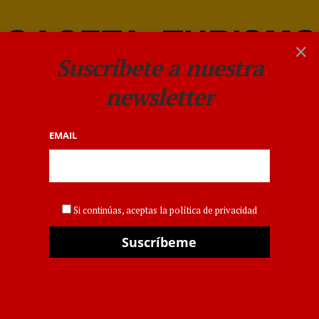
×
Suscríbete a nuestra
newsletter
EMAIL
HOTELES
Siente la sensación de
Si continúas, aceptas la política de privacidad
flotar en la piscina más
alta de Europa
POR
GACETA
6 AGOSTO 2018