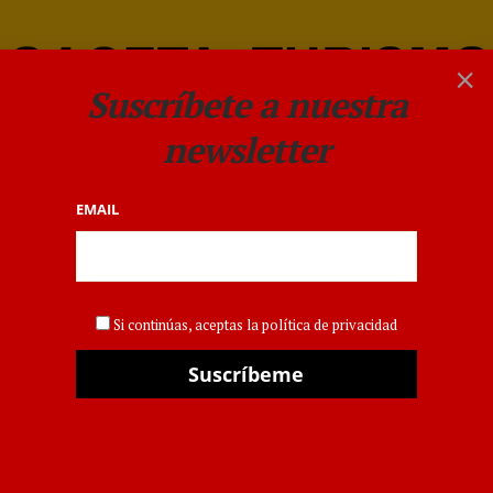
×
Suscríbete a nuestra
newsletter
EMAIL
TRANSPORTE MARÍTIMO
SuperLabPorts estudia
Si continúas, aceptas la política de privacidad
soluciones para el cambio
climático en el sector
marítimo