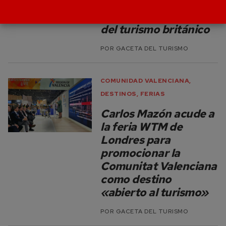
free» y prevé un
crecimiento del 10%
del turismo británico
POR
GACETA DEL TURISMO
COMUNIDAD VALENCIANA
,
DESTINOS
,
FERIAS
Carlos Mazón acude a
la feria WTM de
Londres para
promocionar la
Comunitat Valenciana
como destino
«abierto al turismo»
POR
GACETA DEL TURISMO