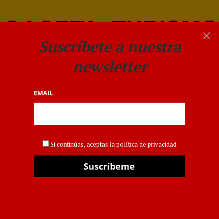
×
Suscríbete a nuestra
newsletter
EMAIL
WTM
Si continúas, aceptas la política de privacidad
COMUNIDAD VALENCIANA
,
FERIAS
Carlos Mazón
promociona la
Comunitat Valenciana
como destino «tax