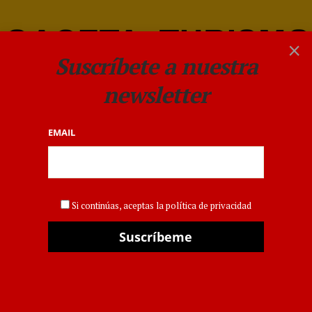
×
Suscríbete a nuestra
newsletter
EMAIL
Verano 2026
Si continúas, aceptas la política de privacidad
GACETADELTURISTA
,
MADRID
Verano 2026: los
viajeros madrileños
diversifican cada vez
más sus vacaciones