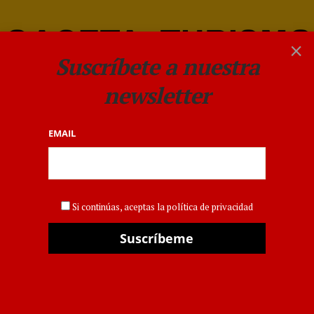
×
Suscríbete a nuestra
newsletter
EMAIL
golf Premium
Si continúas, aceptas la política de privacidad
GACETADELTURISTA
La Costa Blanca
exhibe su oferta de
golf Premium ante el
mercado