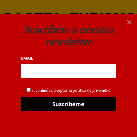
×
Suscríbete a nuestra
newsletter
EMAIL
Diputación de Sevilla
Si continúas, aceptas la política de privacidad
ANDALUCIA
,
INSTITUCIONES
,
MADRID
La Diputación de
Sevilla impulsa una
misión comercial