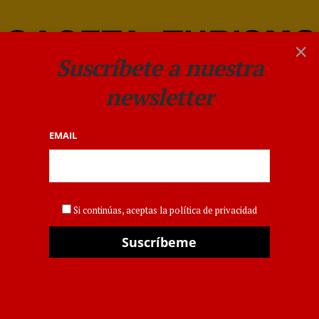
×
Suscríbete a nuestra
newsletter
EMAIL
candidatura oficial a
Itinerario Cultural Europeo
Si continúas, aceptas la política de privacidad
CULTURA
,
EVENTOS
La presidenta de la
Asociación del
Camino Santo Grial[1],