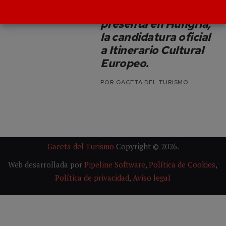
Dra. Ana Mafé,
presenta en Hungría,
la candidatura oficial
a Itinerario Cultural
Europeo.
POR
GACETA DEL TURISMO
Gaceta del Turismo
Copyright © 2026.
Web desarrollada por
Pipeline Software
,
Política de Cookies
,
Política de privacidad
,
Aviso legal