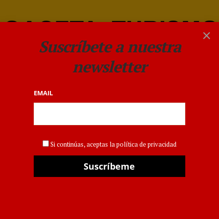
×
Suscríbete a nuestra
newsletter
EMAIL
OPERADORES
Primer vuelo directo desde
Si continúas, aceptas la política de privacidad
España a Armenia y
Georgia: Iberojet y
Travelplan inauguran una