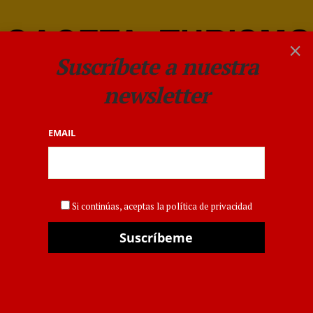
×
Suscríbete a nuestra
newsletter
EMAIL
OPINIÓN
El turismo que suma, esta
Si continúas, aceptas la política de privacidad
es nuestra elección
POR
GACETA DEL TURISMO
6 JULIO 2026