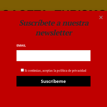
×
Suscríbete a nuestra
newsletter
EMAIL
EMPRESAS
El sector turístico se une a
Si continúas, aceptas la política de privacidad
favor de los test rápidos de
antígenos como prueba
válida para poder viajar