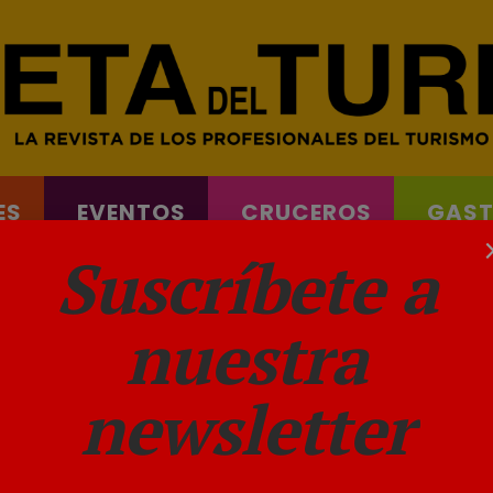
ES
EVENTOS
CRUCEROS
GAS
& FERRYS
Suscríbete a
nuestra
newsletter
ficio y a su objetivo de