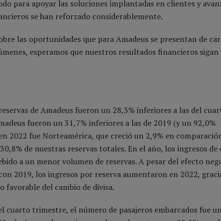
do para apoyar las soluciones implantadas en clientes y avan
nancieros se han reforzado considerablemente.
 sobre las oportunidades que para Amadeus se presentan de car
lúmenes, esperamos que nuestros resultados financieros sigan
s reservas de Amadeus fueron un 28,3% inferiores a las del cuar
Amadeus fueron un 31,7% inferiores a las de 2019 (y un 92,0%
s en 2022 fue Norteamérica, que creció un 2,9% en comparació
 30,8% de nuestras reservas totales. En el año, los ingresos de 
ebido a un menor volumen de reservas. A pesar del efecto neg
con 2019, los ingresos por reserva aumentaron en 2022, graci
o favorable del cambio de divisa.
 el cuarto trimestre, el número de pasajeros embarcados fue u