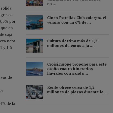
en …
 sólida
ngresos
Cinco Estrellas Club «alarga» el
19,5% por
verano con un 6% de …
 que en
de caja
iera neta
Cultura destina más de 1,2
millones de euros a la …
1 y 1,5
CroisiEurope propone para este
otoño cuatro itinerarios
fluviales con salida …
rvas de
Renfe ofrece cerca de 1,2
os
millones de plazas durante la …
4% de la