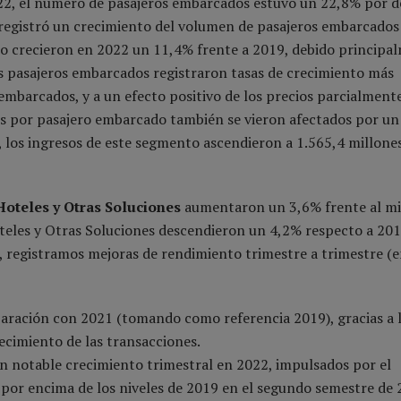
022, el número de pasajeros embarcados estuvo un 22,8% por d
e registró un crecimiento del volumen de pasajeros embarcados
o crecieron en 2022 un 11,4% frente a 2019, debido principa
los pasajeros embarcados registraron tasas de crecimiento más
embarcados, y a un efecto positivo de los precios parcialment
s por pasajero embarcado también se vieron afectados por u
o, los ingresos de este segmento ascendieron a 1.565,4 millone
Hoteles y Otras Soluciones
aumentaron un 3,6% frente al m
oteles y Otras Soluciones descendieron un 4,2% respecto a 201
 registramos mejoras de rendimiento trimestre a trimestre (
aración con 2021 (tomando como referencia 2019), gracias a 
ecimiento de las transacciones.
n notable crecimiento trimestral en 2022, impulsados por el
 por encima de los niveles de 2019 en el segundo semestre de 