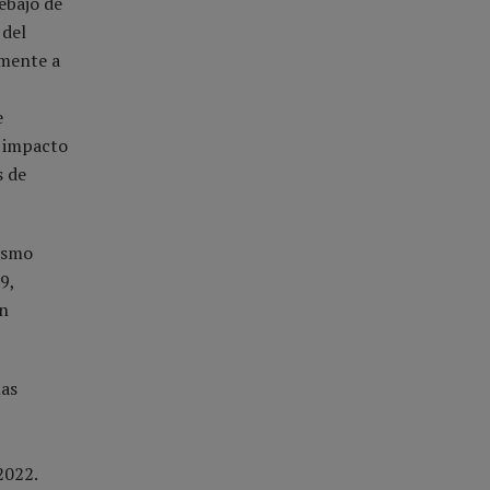
ebajo de
 del
lmente a
e
n impacto
s de
ismo
9,
en
las
2022.