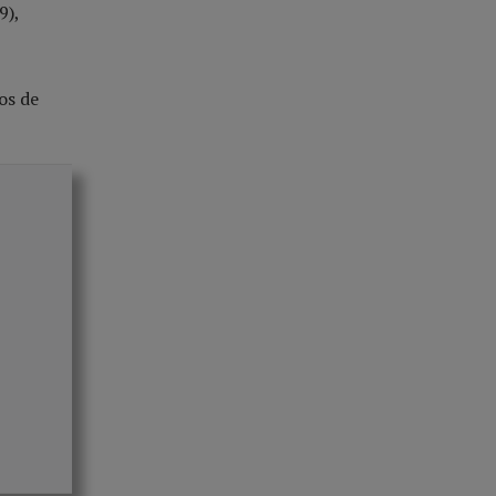
9),
os de