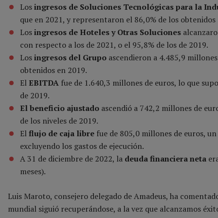
Los
ingresos de Soluciones Tecnológicas para la Ind
que en 2021, y representaron el 86,0% de los obtenidos
Los
ingresos
de
Hoteles y Otras Soluciones
alcanzaron
con respecto a los de 2021, o el 95,8% de los de 2019.
Los
ingresos del Grupo
ascendieron a 4.485,9 millones
obtenidos en 2019.
El
EBITDA
fue de 1.640,3 millones de euros, lo que sup
de 2019.
El beneficio ajustado
ascendió a 742,2 millones de euro
de los niveles de 2019.
El
flujo de caja libre
fue de 805,0 millones de euros, u
excluyendo los gastos de ejecución.
A 31 de diciembre de 2022, la
deuda financiera neta
era
meses).
Luis Maroto, consejero delegado de Amadeus, ha comentado 
mundial siguió recuperándose, a la vez que alcanzamos éxi