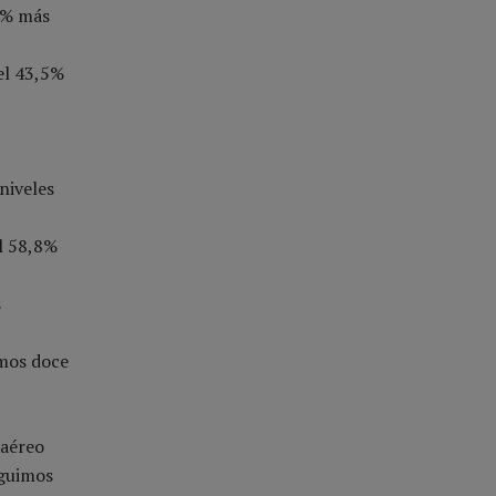
4% más
el 43,5%
niveles
el 58,8%
s
imos doce
 aéreo
eguimos