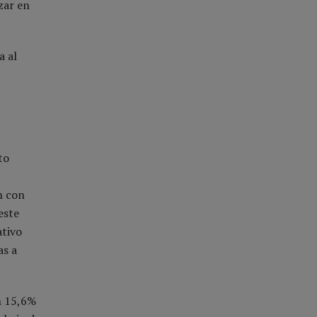
zar en
a al
to
n con
este
ativo
as a
n 15,6%