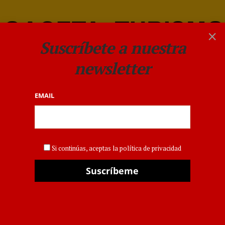
×
Suscríbete a nuestra
newsletter
EMAIL
TRANSPORTE AÉREO
El A380 de Emirates vuelve
Si continúas, aceptas la política de privacidad
a Madrid en julio
POR
GACETA DEL TURISMO
9 JULIO 2021