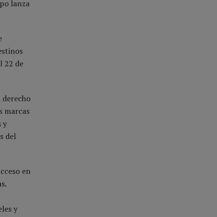
upo lanza
e
estinos
l 22 de
n derecho
s marcas
 y
s del
acceso en
s.
les y