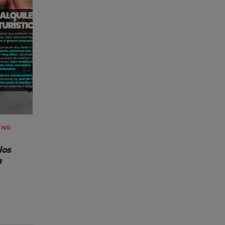
ING
los
a