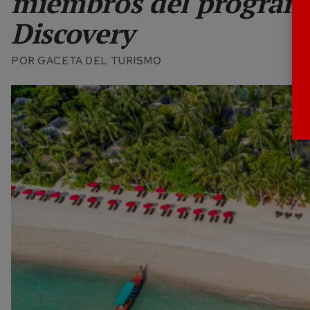
miembros del programa
Discovery
POR
GACETA DEL TURISMO