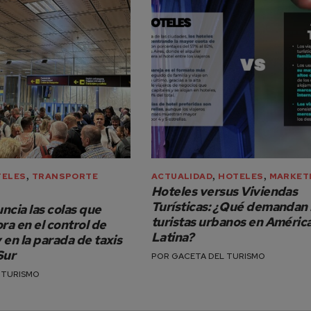
,
,
,
TELES
TRANSPORTE
ACTUALIDAD
HOTELES
MARKET
Hoteles versus Viviendas
Turísticas: ¿Qué demandan 
ncia las colas que
turistas urbanos en Améric
ra en el control de
Latina?
 en la parada de taxis
Sur
POR
GACETA DEL TURISMO
 TURISMO