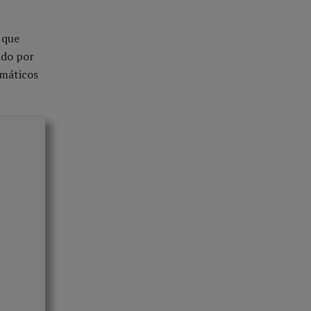
 que
ndo por
emáticos