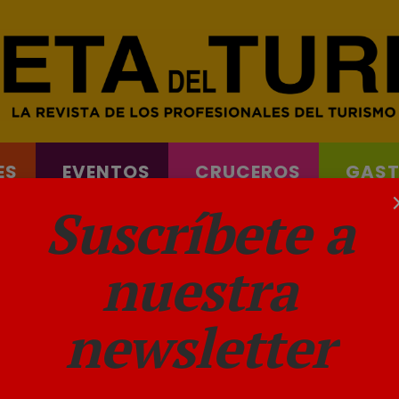
ES
EVENTOS
CRUCEROS
GAS
& FERRYS
Suscríbete a
nuestra
newsletter
ple Rewards para los