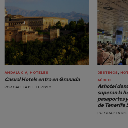
,
,
ANDALUCIA
HOTELES
DESTINOS
HO
Casual Hotels entra en Granada
AÉREO
Ashotel denu
POR
GACETA DEL TURISMO
superan la ho
pasaportes y
de Tenerife 
POR
GACETA DEL