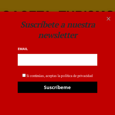
×
Suscríbete a nuestra
newsletter
EMAIL
COMUNIDAD VALENCIANA
,
HOTELES
Magic World, la nueva
Si continúas, aceptas la política de privacidad
Marina d´Or, genera
reservas por valor de cerca
de dos millones de euros