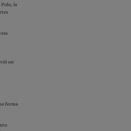
Polo, la
rtes
ress
eció un
una forma
ento