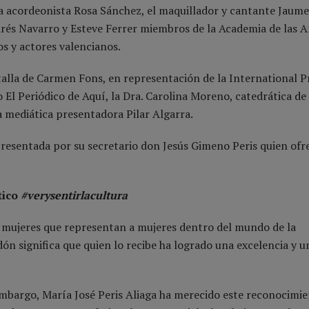
a acordeonista Rosa Sánchez, el maquillador y cantante Jaume 
drés Navarro y Esteve Ferrer miembros de la Academia de las A
s y actores valencianos.
alla de Carmen Fons, en representación de la International P
 El Periódico de Aquí, la Dra. Carolina Moreno, catedrática de
 mediática presentadora Pilar Algarra.
presentada por su secretario don Jesús Gimeno Peris quien ofr
tico
#verysentirlacultura
a mujeres que representan a mujeres dentro del mundo de la
dón significa que quien lo recibe ha logrado una excelencia y 
n embargo, María José Peris Aliaga ha merecido este reconocimi