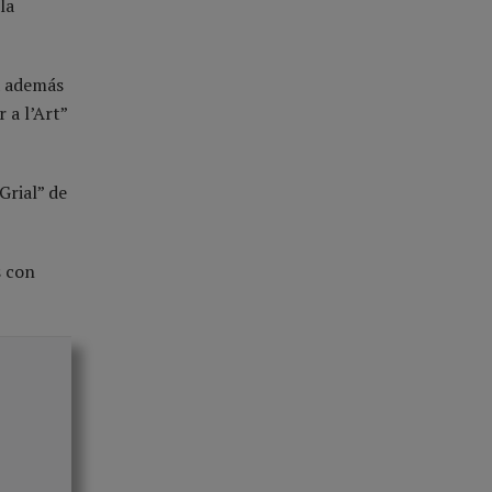
la
a además
 a l’Art”
Grial” de
s con