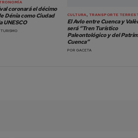
TRONOMÍA
ival coronará el décimo
,
de Dénia como Ciudad
CULTURA
TRANSPORTE TERRES
El Avlo entre Cuenca y Valè
 la UNESCO
será “Tren Turístico
 TURISMO
Paleontológico y del Patri
Cuenca”
POR
GACETA