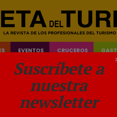
ES
EVENTOS
CRUCEROS
GAS
& FERRYS
Suscríbete a
nuestra
newsletter
cibe el premio “Valencia