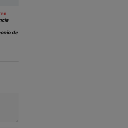
TRE
ncia
monio de