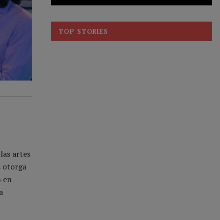
TOP STORIES
las artes
s otorga
n en
a