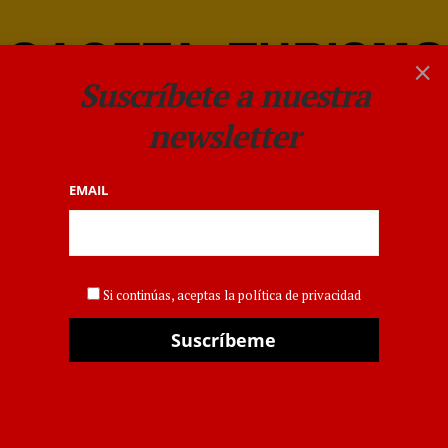
×
Suscríbete a nuestra
newsletter
EMAIL
HOTELES
,
EVENTOS
AEDH elige a Forst para
Si continúas, aceptas la política de privacidad
estructurar los contenidos
de su encuentro
internacional