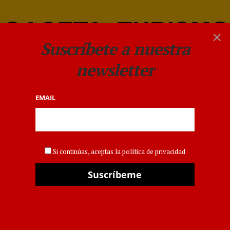
×
Suscríbete a nuestra
newsletter
EMAIL
GASTRONOMÍA
Seis restaurantes de la
Si continúas, aceptas la política de privacidad
Comunidad Valenciana se
suman a la 4ª ruta Rabo de
Toro y Sentero