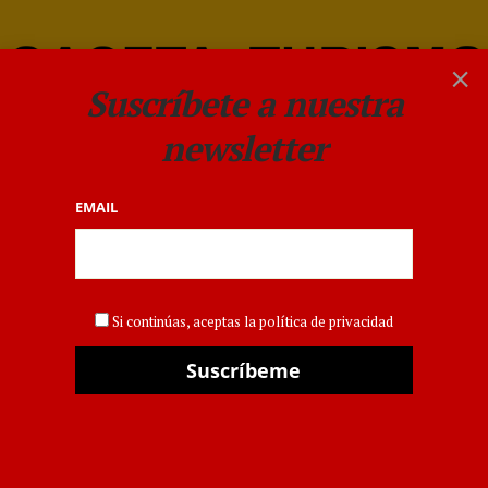
×
Suscríbete a nuestra
newsletter
EMAIL
GASTRONOMÍA
Llegan las XV Jornadas
Si continúas, aceptas la política de privacidad
Gastronómicas del
Txuleton del Grupo Sagardi
POR
GACETA
15 NOVIEMBRE 2019