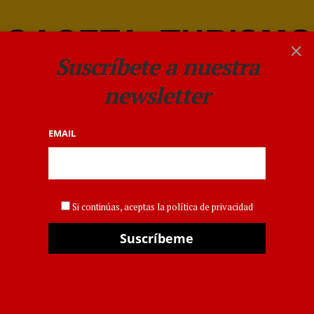
×
Suscríbete a nuestra
newsletter
EMAIL
GACETADELTURISTA
València promociona su
Si continúas, aceptas la política de privacidad
conexión con Montreal en
Canadá y refuerza su
posicionamiento en el