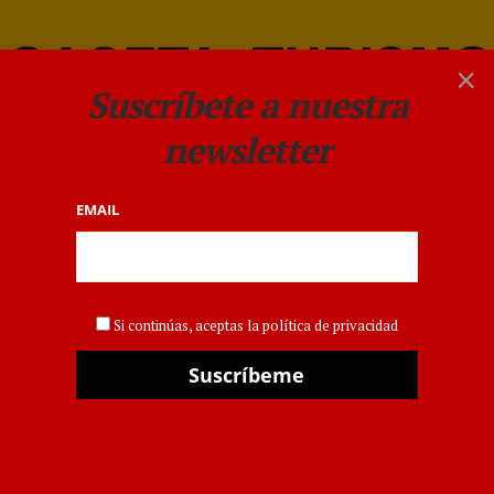
×
Suscríbete a nuestra
newsletter
EMAIL
EVENTOS Y REUNIONES
Turisme promocionará en
Si continúas, aceptas la política de privacidad
la feria italiana ‘Routes
Europe’ nuevas
oportunidades de