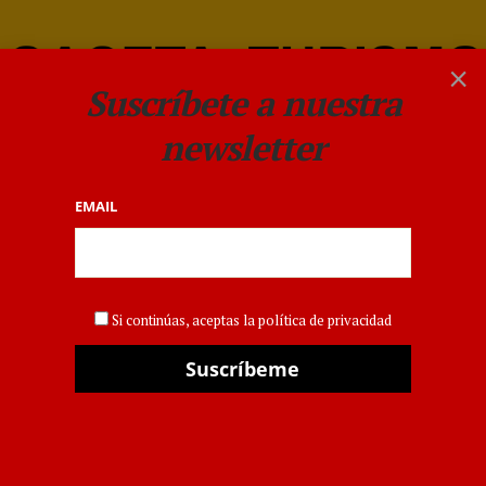
×
Suscríbete a nuestra
newsletter
EMAIL
DESTINOS
,
EMPRESAS
Welcome Incoming
Si continúas, aceptas la política de privacidad
Services se expande en el
Caribe con la asunción de
las operaciones de DomeX