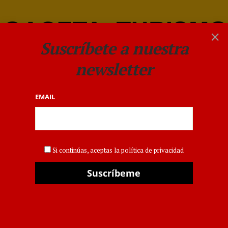
×
Suscríbete a nuestra
newsletter
EMAIL
DESTINOS
,
EVENTOS
,
MADRID
Open House Madrid te
Si continúas, aceptas la política de privacidad
descubre 5 lugares mágicos
para disfrutar de Madrid al
cielo