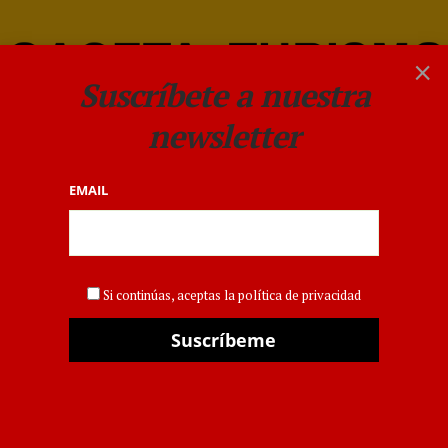
×
Suscríbete a nuestra
newsletter
EMAIL
DESTINOS
,
GACETA DEL TURISMO DESTINOS
,
GACETADELTURISTA
,
VIAJES
Si continúas, aceptas la política de privacidad
Las 10 mejores ciudades de
Europa donde celebrar
Nochevieja, según