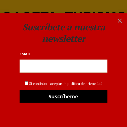
×
Suscríbete a nuestra
newsletter
EMAIL
DESTINOS
Jamaica explora nuevas
Si continúas, aceptas la política de privacidad
conexiones aéreas en
Europa tras el Brexit
POR
GACETA
9 AGOSTO 2019