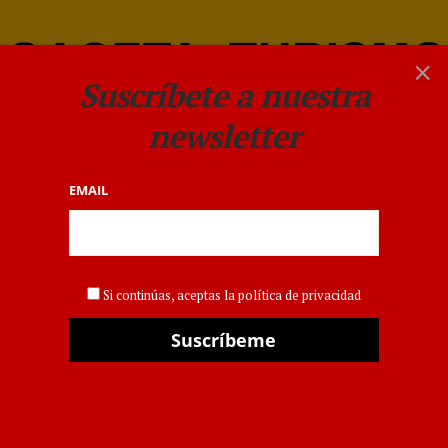
×
Suscríbete a nuestra
newsletter
EMAIL
COMUNIDAD VALENCIANA
El turismo extranjero
Si continúas, aceptas la política de privacidad
lidera la ocupación
hotelera de Valencia en
enero