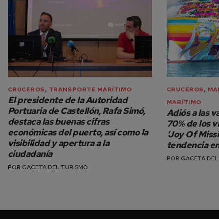
,
,
CRUCEROS
TRANSPORTE MARÍTIMO
CRUCEROS
MA
El presidente de la Autoridad
MARÍTIMO
Portuaria de Castellón, Rafa Simó,
Adiós a las v
destaca las buenas cifras
70% de los vi
económicas del puerto, así como la
‘Joy Of Miss
visibilidad y apertura a la
tendencia en
ciudadanía
POR
GACETA DEL
POR
GACETA DEL TURISMO