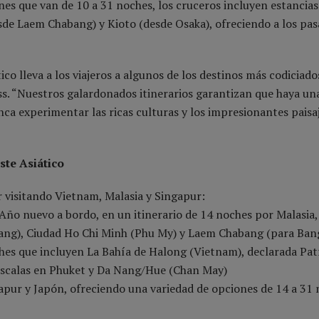
es que van de 10 a 31 noches, los cruceros incluyen estancias
e Laem Chabang) y Kioto (desde Osaka), ofreciendo a los pas
o lleva a los viajeros a algunos de los destinos más codiciado
s. “Nuestros galardonados itinerarios garantizan que haya un
nca experimentar las ricas culturas y los impresionantes paisa
ste Asiático
r visitando Vietnam, Malasia y Singapur:
 Año nuevo a bordo, en un itinerario de 14 noches por Malasia,
lang), Ciudad Ho Chi Minh (Phu My) y Laem Chabang (para Ban
oches que incluyen La Bahía de Halong (Vietnam), declarada Pa
escalas en Phuket y Da Nang/Hue (Chan May)
pur y Japón, ofreciendo una variedad de opciones de 14 a 31