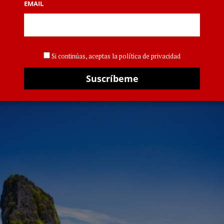
 viajes a Tailandia,
EMAIL
ón y mucho más
4 AB
Si continúas, aceptas la política de privacidad