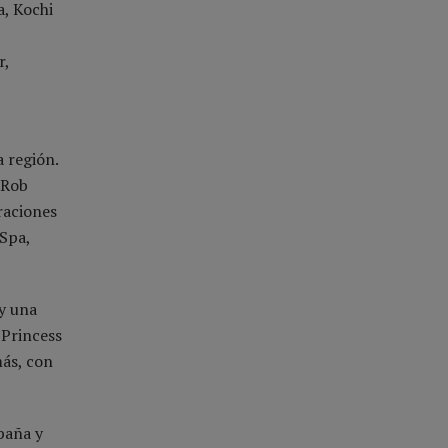
a, Kochi
r,
 región.
 Rob
raciones
 Spa,
 y una
 Princess
más, con
paña y