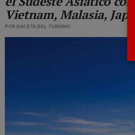
el Sudeste Asiático con
Vietnam, Malasia, Jap
POR
GACETA DEL TURISMO