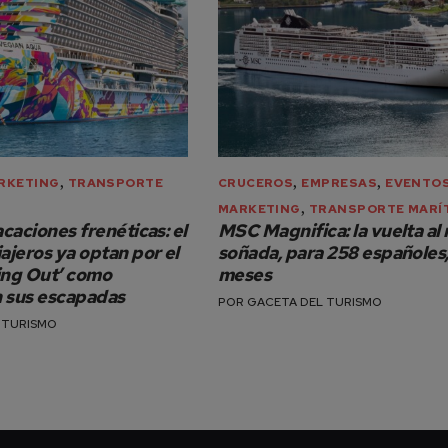
,
,
,
RKETING
TRANSPORTE
CRUCEROS
EMPRESAS
EVENTO
,
MARKETING
TRANSPORTE MARÍ
acaciones frenéticas: el
MSC Magnifica: la vuelta a
ajeros ya optan por el
soñada, para 258 españoles,
ing Out’ como
meses
 sus escapadas
POR
GACETA DEL TURISMO
 TURISMO