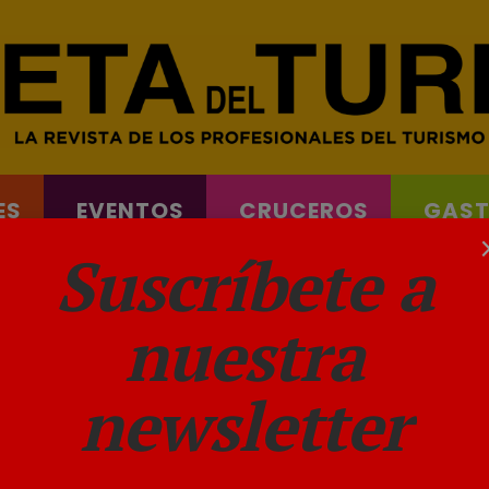
ES
EVENTOS
CRUCEROS
GAS
& FERRYS
Suscríbete a
nuestra
newsletter
rograma para 2026-2027