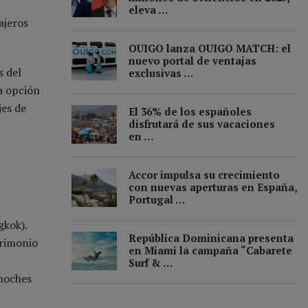
eleva …
ajeros
OUIGO lanza OUIGO MATCH: el
nuevo portal de ventajas
s del
exclusivas …
a opción
jes de
El 36% de los españoles
disfrutará de sus vacaciones
en …
Accor impulsa su crecimiento
con nuevas aperturas en España,
Portugal …
gkok).
República Dominicana presenta
trimonio
en Miami la campaña “Cabarete
Surf & …
 noches