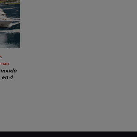
,
S
TIMO
l mundo
 en 4