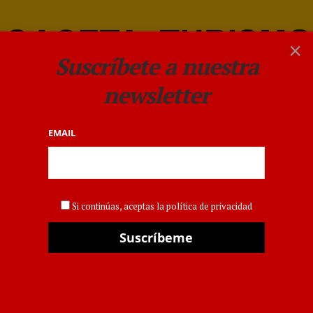
×
Suscríbete a nuestra
newsletter
EMAIL
ACTUALIDAD
Emirates firma acuerdos
Si continúas, aceptas la política de privacidad
con las Oficinas de Turismo
de Malasia y Turquía, y con
la Cámara de Comercio de